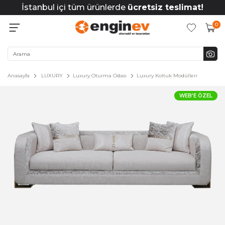
İstanbul içi tüm ürünlerde
ücretsiz teslimat!
0
Anasayfa
LUXURY
Luxury Oturma Odası
Luxury Koltuk Modülleri
WEB'E ÖZEL