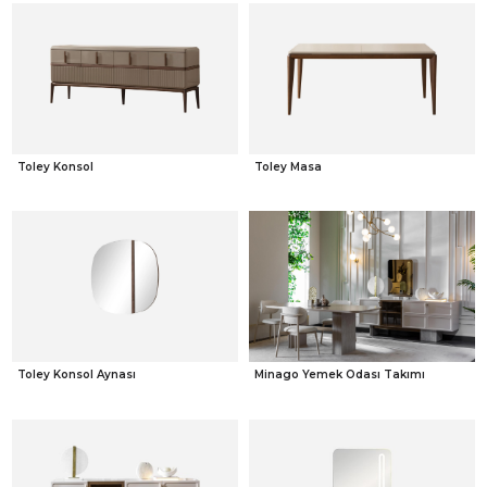
Toley Konsol
Toley Masa
Toley Konsol Aynası
Minago Yemek Odası Takımı