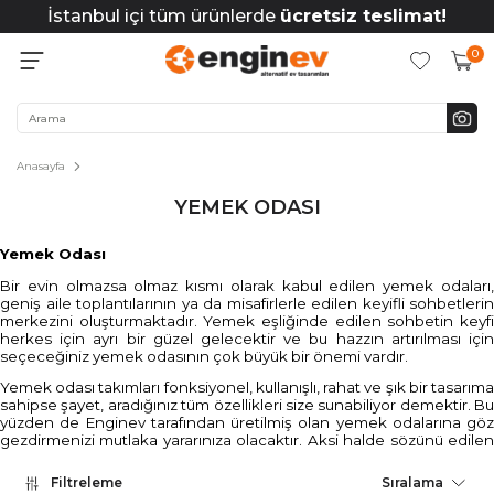
İstanbul içi tüm ürünlerde
ücretsiz teslimat!
0
Anasayfa
YEMEK ODASI
Yemek Odası
Bir evin olmazsa olmaz kısmı olarak kabul edilen yemek odaları,
geniş aile toplantılarının ya da misafirlerle edilen keyifli sohbetlerin
merkezini oluşturmaktadır. Yemek eşliğinde edilen sohbetin keyfi
herkes için ayrı bir güzel gelecektir ve bu hazzın artırılması için
seçeceğiniz yemek odasının çok büyük bir önemi vardır.
Yemek odası takımları
fonksiyonel, kullanışlı, rahat ve şık bir tasarım
sahipse şayet, aradığınız tüm özellikleri size sunabiliyor demektir. Bu
yüzden de Enginev tarafından üretilmiş olan yemek odalarına göz
gezdirmenizi mutlaka yararınıza olacaktır. Aksi halde sözünü edilen
özelliklerden bir ya da birkaçından feragat etmeniz gerekebilir.
Filtreleme
Sıralama
Yemek Odası Seçerken Dikkat Edilmesi Gerekenler