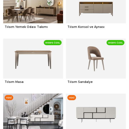
Tılsım Yemek Odası Takımı
Tılsım Konsol ve Aynası
WEB'E ÖZEL
WEB'E ÖZEL
Tılsım Masa
Tılsım Sandalye
YENI
YENI
ÜRÜN
ÜRÜN