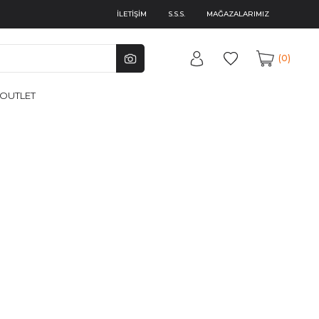
İLETİŞİM
S.S.S.
MAĞAZALARIMIZ
0
OUTLET