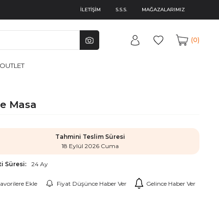
İLETİŞİM
S.S.S.
MAĞAZALARIMIZ
0
OUTLET
le Masa
Tahmini Teslim Süresi
18 Eylül 2026 Cuma
i Süresi:
24 Ay
avorilere Ekle
Fiyat Düşünce Haber Ver
Gelince Haber Ver