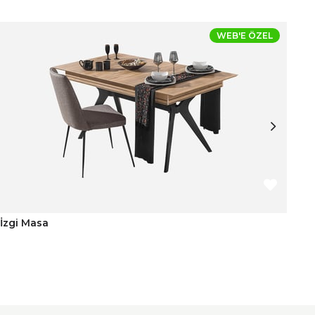
WEB'E ÖZEL
İzgi Masa
St