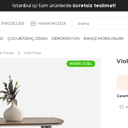
İstanbul içi tüm ürünlerde
ücretsiz teslimat!
PROJELER
HAKKIMIZDA
SI
ÇOCUK/GENÇ ODASI
DEKORASYON
BAHÇE MOBİLYALARI
k Masası
Viole Masa
Vio
WEB'E ÖZEL
Garant
F