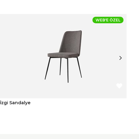
WEB'E ÖZEL
İzgi Sandalye
Mi