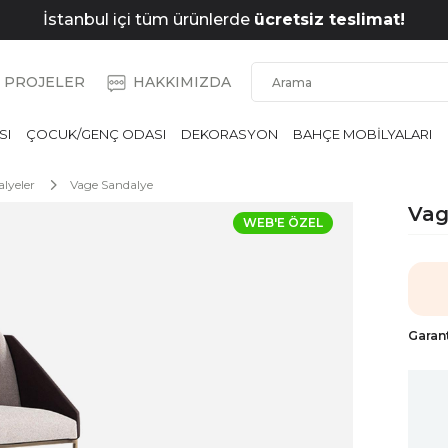
İstanbul içi tüm ürünlerde
ücretsiz teslimat!
PROJELER
HAKKIMIZDA
SI
ÇOCUK/GENÇ ODASI
DEKORASYON
BAHÇE MOBİLYALARI
lyeler
Vage Sandalye
Vag
WEB'E ÖZEL
Garant