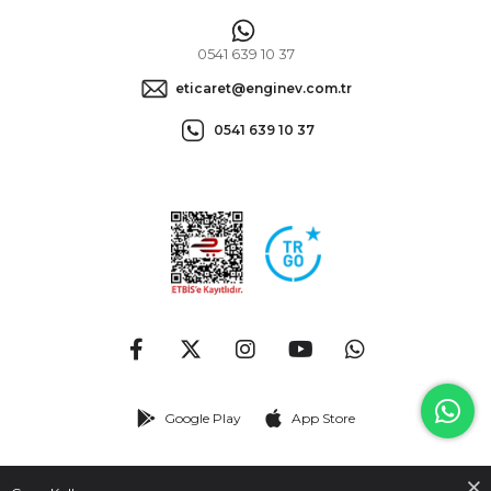
0541 639 10 37
eticaret@enginev.com.tr
0541 639 10 37
Google Play
App Store
© 2026
enginev.com.tr
- Tüm hakları saklıdır.