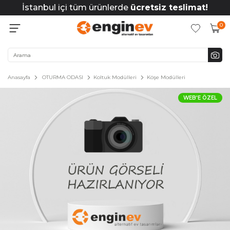
İstanbul içi tüm ürünlerde
ücretsiz teslimat!
0
Anasayfa
OTURMA ODASI
Koltuk Modülleri
Köşe Modülleri
WEB'E ÖZEL