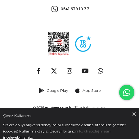
0541 639 10 37
Google Play
App Store
© 2026
enginev.com.tr
- Tüm hakları saklıdır.
Çerez Kullanımı
Sizlere en iyi alışveriş deneyimini sunabilmek adına sitemizde çerezler
(cookies) kullanmaktayız. Detaylı bilgi için
Kvkk sözleşmesini
inceleyebilirsiniz.