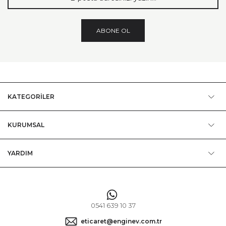
ABONE OL
KATEGORİLER
KURUMSAL
YARDIM
0541 639 10 37
eticaret@enginev.com.tr