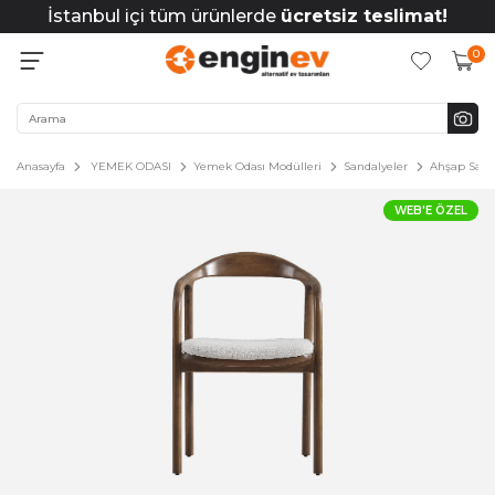
İstanbul içi tüm ürünlerde
ücretsiz teslimat!
0
Anasayfa
YEMEK ODASI
Yemek Odası Modülleri
Sandalyeler
Ahşap Sand
WEB'E ÖZEL