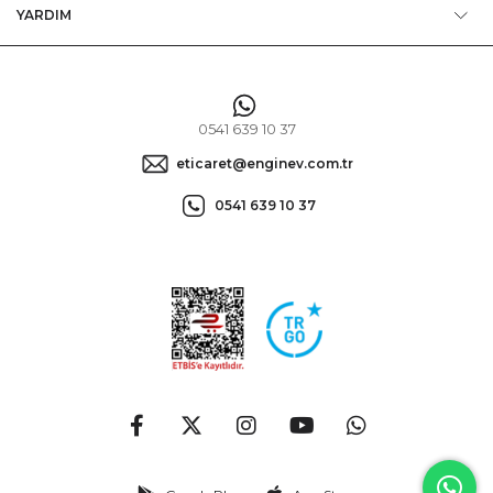
YARDIM
0541 639 10 37
eticaret@enginev.com.tr
0541 639 10 37