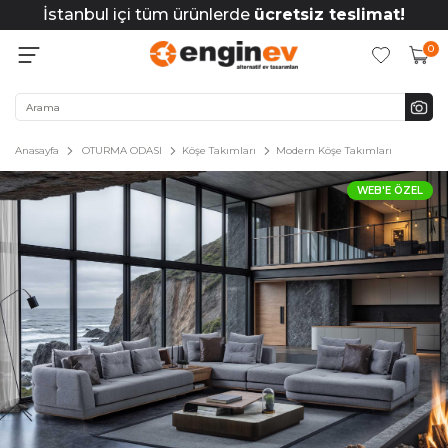
İstanbul içi tüm ürünlerde
ücretsiz teslimat!
0
Anasayfa
OTURMA ODASI
Köşe Takımları
Modern Köşe Takımları
WEB'E ÖZEL