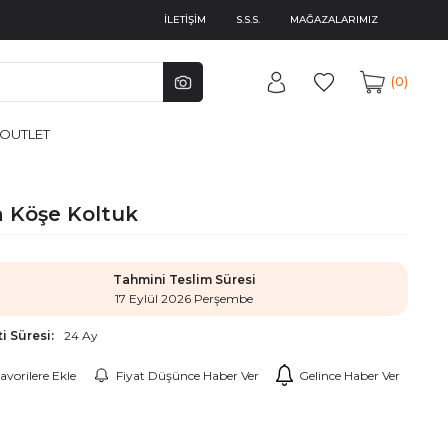
İLETİŞİM
S.S.S.
MAĞAZALARIMIZ
0
OUTLET
 Köşe Koltuk
Tahmini Teslim Süresi
17 Eylül 2026 Perşembe
i Süresi:
24 Ay
avorilere Ekle
Fiyat Düşünce Haber Ver
Gelince Haber Ver