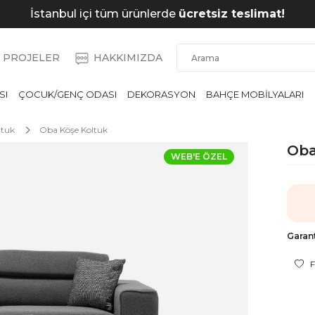
İstanbul içi tüm ürünlerde
ücretsiz teslimat!
PROJELER
HAKKIMIZDA
SI
ÇOCUK/GENÇ ODASI
DEKORASYON
BAHÇE MOBİLYALARI
ltuk
Oba Köşe Koltuk
Oba
WEB'E ÖZEL
Garant
F