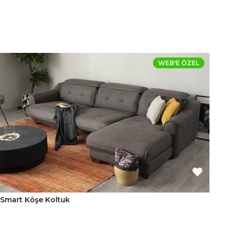
WEB'E ÖZEL
Smart Köşe Koltuk
Ca