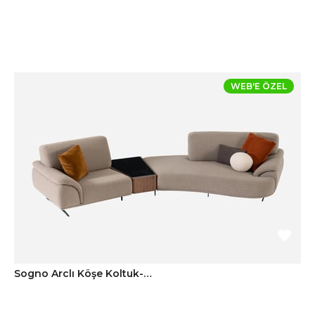
WEB'E ÖZEL
Sogno Arclı Köşe Koltuk-Keten