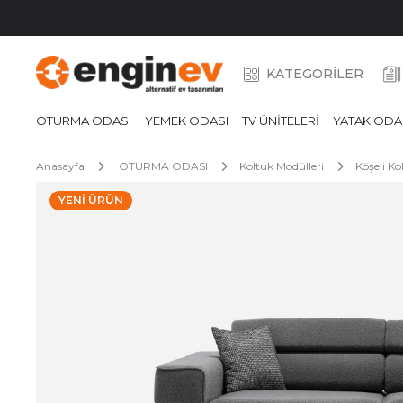
KATEGORİLER
OTURMA ODASI
YEMEK ODASI
TV ÜNİTELERİ
YATAK ODA
Anasayfa
OTURMA ODASI
Koltuk Modülleri
Köşeli Ko
YENI ÜRÜN