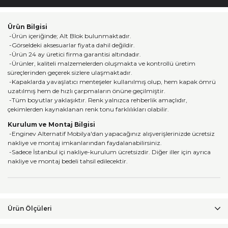
Ürün Bilgisi
-Ürün içeriğinde; Alt Blok bulunmaktadır.
-Görseldeki aksesuarlar fiyata dahil değildir.
-Ürün 24 ay üretici firma garantisi altındadır.
-Ürünler, kaliteli malzemelerden oluşmakta ve kontrollü üretim
süreçlerinden geçerek sizlere ulaşmaktadır.
-Kapaklarda yavaşlatıcı menteşeler kullanılmış olup, hem kapak ömrü
uzatılmış hem de hızlı çarpmaların önüne geçilmiştir.
-Tüm boyutlar yaklaşıktır. Renk yalnızca rehberlik amaçlıdır,
çekimlerden kaynaklanan renk tonu farklılıkları olabilir.
Kurulum ve Montaj Bilgisi
-Enginev Alternatif Mobilya'dan yapacağınız alışverişlerinizde ücretsiz
nakliye ve montaj imkanlarından faydalanabilirsiniz.
-Sadece İstanbul içi nakliye-kurulum ücretsizdir. Diğer iller için ayrıca
nakliye ve montaj bedeli tahsil edilecektir.