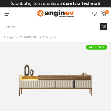
İstanbul içi tüm ürünlerde
ücretsiz teslimat!
0
Anasayfa
TV ÜNİTELERİ
Tv Sehpaları
WEB'E ÖZEL