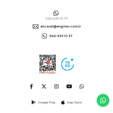
0541 639 10 37
eticaret@enginev.com.tr
0541 639 10 37
Google Play
App Store