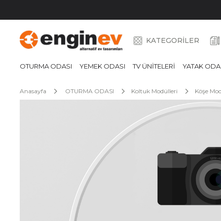
KATEGORİLER
OTURMA ODASI
YEMEK ODASI
TV ÜNİTELERİ
YATAK ODA
Anasayfa
OTURMA ODASI
Koltuk Modülleri
Köşe Mod