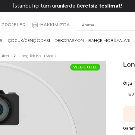
İstanbul içi tüm ürünlerde
ücretsiz teslimat!
PROJELER
HAKKIMIZDA
SI
ÇOCUK/GENÇ ODASI
DEKORASYON
BAHÇE MOBİLYALARI
ülleri
Long Tek Kollu Modül
Lon
WEB'E ÖZEL
Ölçü
Garant