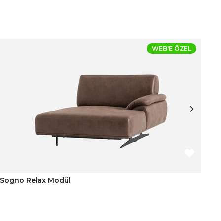
WEB'E ÖZEL
Sogno Relax Modül
So