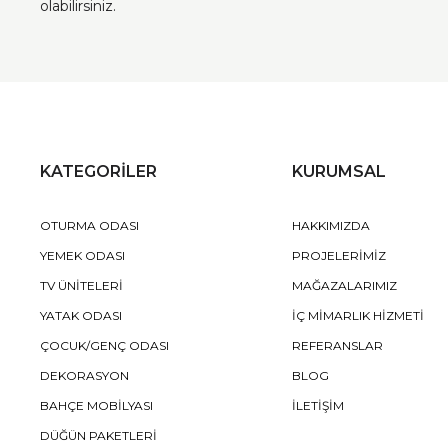
olabilirsiniz.
KATEGORİLER
KURUMSAL
OTURMA ODASI
HAKKIMIZDA
YEMEK ODASI
PROJELERİMİZ
TV ÜNİTELERİ
MAĞAZALARIMIZ
YATAK ODASI
İÇ MİMARLIK HİZMETİ
ÇOCUK/GENÇ ODASI
REFERANSLAR
DEKORASYON
BLOG
BAHÇE MOBİLYASI
İLETİŞİM
DÜĞÜN PAKETLERİ