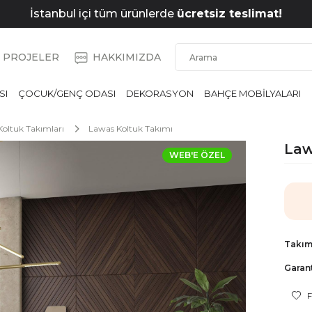
İstanbul içi tüm ürünlerde
ücretsiz teslimat!
PROJELER
HAKKIMIZDA
SI
ÇOCUK/GENÇ ODASI
DEKORASYON
BAHÇE MOBİLYALARI
oltuk Takımları
Lawas Koltuk Takımı
Law
WEB'E ÖZEL
Takım 
Garant
F