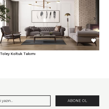
Toley Koltuk Takımı
Mi
ABONE OL