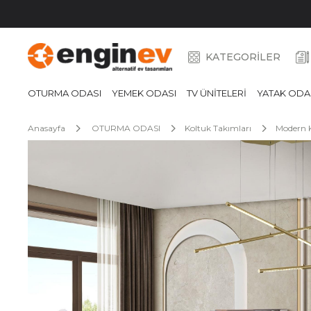
KATEGORİLER
OTURMA ODASI
YEMEK ODASI
TV ÜNİTELERİ
YATAK ODA
Anasayfa
OTURMA ODASI
Koltuk Takımları
Modern K