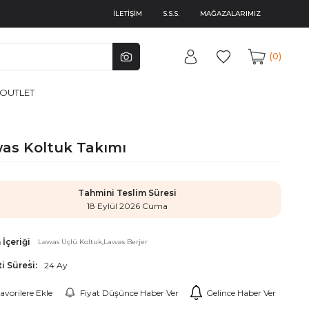
İLETİŞİM
S.S.S.
MAĞAZALARIMIZ
0
OUTLET
as Koltuk Takımı
Tahmini Teslim Süresi
18 Eylül 2026 Cuma
İçeriği
Lawas Üçlü Koltuk
Lawas Berjer
i Süresi:
24 Ay
avorilere Ekle
Fiyat Düşünce Haber Ver
Gelince Haber Ver