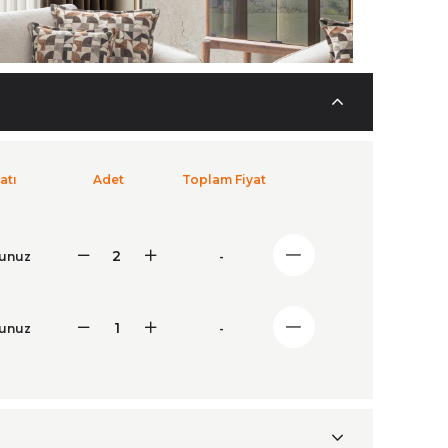
atı
Adet
Toplam Fiyat
runuz
-
runuz
-