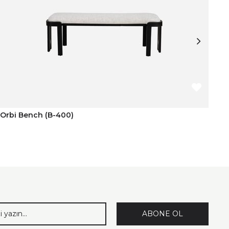
Orbi Bench (B-400)
Um
ABONE OL