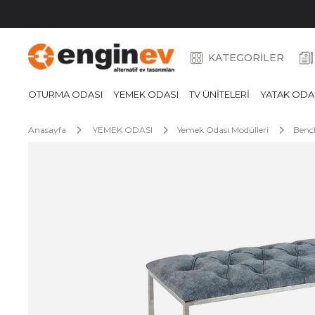
KATEGORİLER
OTURMA ODASI
YEMEK ODASI
TV ÜNİTELERİ
YATAK ODA
Anasayfa
YEMEK ODASI
Yemek Odası Modülleri
Benc