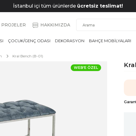
İstanbul içi tüm ürünlerde
ücretsiz teslimat!
PROJELER
HAKKIMIZDA
SI
ÇOCUK/GENÇ ODASI
DEKORASYON
BAHÇE MOBİLYALARI
h
Kral Bench (B-01)
Kra
WEB'E ÖZEL
Garant