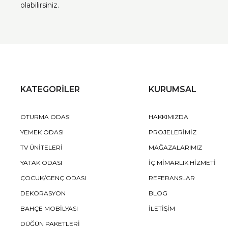
olabilirsiniz.
KATEGORİLER
KURUMSAL
OTURMA ODASI
HAKKIMIZDA
YEMEK ODASI
PROJELERİMİZ
TV ÜNİTELERİ
MAĞAZALARIMIZ
YATAK ODASI
İÇ MİMARLIK HİZMETİ
ÇOCUK/GENÇ ODASI
REFERANSLAR
DEKORASYON
BLOG
BAHÇE MOBİLYASI
İLETİŞİM
DÜĞÜN PAKETLERİ