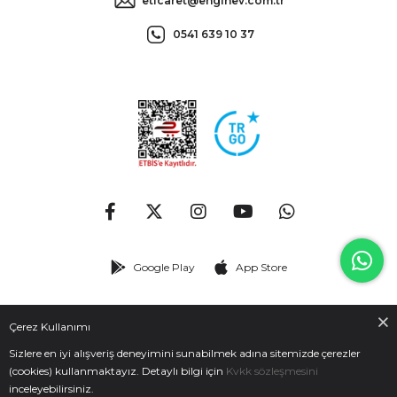
eticaret@enginev.com.tr
0541 639 10 37
Google Play
App Store
© 2026
enginev.com.tr
- Tüm hakları saklıdır.
Çerez Kullanımı
Sizlere en iyi alışveriş deneyimini sunabilmek adına sitemizde çerezler
(cookies) kullanmaktayız. Detaylı bilgi için
Kvkk sözleşmesini
inceleyebilirsiniz.