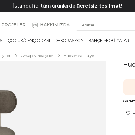
İstanbul içi tüm ürünlerde
ücretsiz teslimat!
PROJELER
HAKKIMIZDA
SI
ÇOCUK/GENÇ ODASI
DEKORASYON
BAHÇE MOBİLYALARI
lyeler
Ahşap Sandalyeler
Hudson Sandalye
Hud
Garant
F