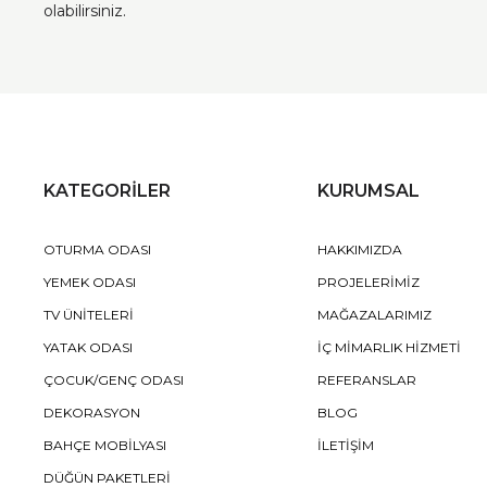
olabilirsiniz.
KATEGORİLER
KURUMSAL
OTURMA ODASI
HAKKIMIZDA
YEMEK ODASI
PROJELERİMİZ
TV ÜNİTELERİ
MAĞAZALARIMIZ
YATAK ODASI
İÇ MİMARLIK HİZMETİ
ÇOCUK/GENÇ ODASI
REFERANSLAR
DEKORASYON
BLOG
BAHÇE MOBİLYASI
İLETİŞİM
DÜĞÜN PAKETLERİ