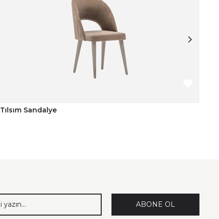
Tılsım Sandalye
Ob
ABONE OL