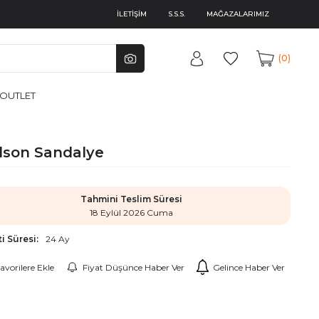
İLETİŞİM
S.S.S.
MAĞAZALARIMIZ
0
OUTLET
son Sandalye
Tahmini Teslim Süresi
18 Eylül 2026 Cuma
i Süresi:
24 Ay
avorilere Ekle
Fiyat Düşünce Haber Ver
Gelince Haber Ver