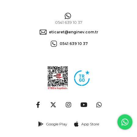
0541 639 10 37
eticaret@enginev.com.tr
0541 639 10 37
Google Play
App Store