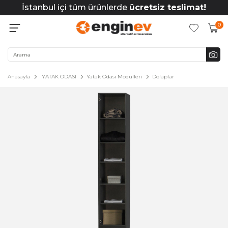
İstanbul içi tüm ürünlerde
ücretsiz teslimat!
0
Anasayfa
YATAK ODASI
Yatak Odası Modülleri
Dolaplar