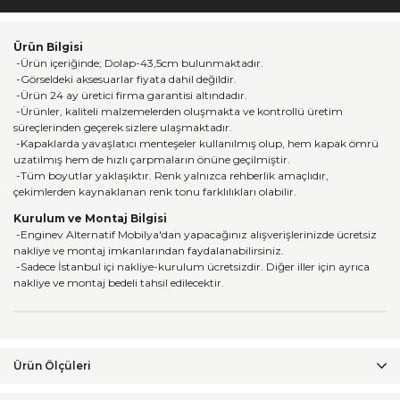
Ürün Bilgisi
-Ürün içeriğinde; Dolap-43,5cm bulunmaktadır.
-Görseldeki aksesuarlar fiyata dahil değildir.
-Ürün 24 ay üretici firma garantisi altındadır.
-Ürünler, kaliteli malzemelerden oluşmakta ve kontrollü üretim
süreçlerinden geçerek sizlere ulaşmaktadır.
-Kapaklarda yavaşlatıcı menteşeler kullanılmış olup, hem kapak ömrü
uzatılmış hem de hızlı çarpmaların önüne geçilmiştir.
-Tüm boyutlar yaklaşıktır. Renk yalnızca rehberlik amaçlıdır,
çekimlerden kaynaklanan renk tonu farklılıkları olabilir.
Kurulum ve Montaj Bilgisi
-Enginev Alternatif Mobilya'dan yapacağınız alışverişlerinizde ücretsiz
nakliye ve montaj imkanlarından faydalanabilirsiniz.
-Sadece İstanbul içi nakliye-kurulum ücretsizdir. Diğer iller için ayrıca
nakliye ve montaj bedeli tahsil edilecektir.