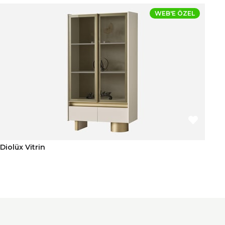
WEB'E ÖZEL
Diolüx Vitrin