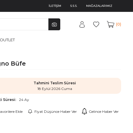
İLETİŞİM
S.S.S.
MAĞAZALARIMIZ
0
OUTLET
no Büfe
Tahmini Teslim Süresi
18 Eylül 2026 Cuma
i Süresi:
24 Ay
avorilere Ekle
Fiyat Düşünce Haber Ver
Gelince Haber Ver