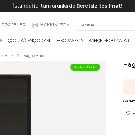
İstanbul içi tüm ürünlerde
ücretsiz teslimat!
PROJELER
HAKKIMIZDA
SI
ÇOCUK/GENÇ ODASI
DEKORASYON
BAHÇE MOBİLYALARI
n & Büfe
Hagno Büfe
Hag
WEB'E ÖZEL
Garant
F