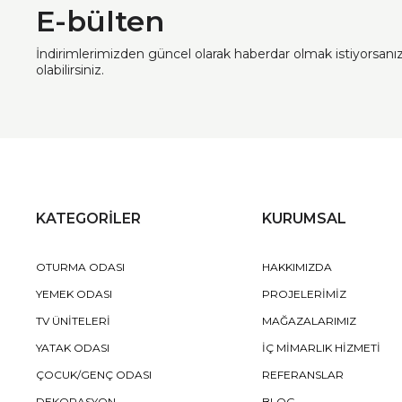
E-bülten
İndirimlerimizden güncel olarak haberdar olmak istiyorsan
olabilirsiniz.
KATEGORİLER
KURUMSAL
OTURMA ODASI
HAKKIMIZDA
YEMEK ODASI
PROJELERİMİZ
TV ÜNİTELERİ
MAĞAZALARIMIZ
YATAK ODASI
İÇ MİMARLIK HİZMETİ
ÇOCUK/GENÇ ODASI
REFERANSLAR
DEKORASYON
BLOG