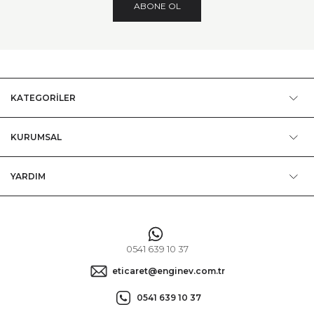
ABONE OL
KATEGORİLER
KURUMSAL
YARDIM
0541 639 10 37
eticaret@enginev.com.tr
0541 639 10 37