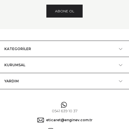
ABONE OL
KATEGORİLER
KURUMSAL
YARDIM
0541 639 10 37
eticaret@enginev.com.tr