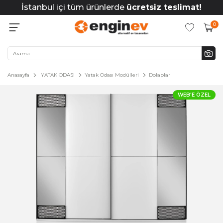
İstanbul içi tüm ürünlerde
ücretsiz teslimat!
0
Anasayfa
YATAK ODASI
Yatak Odası Modülleri
Dolaplar
WEB'E ÖZEL