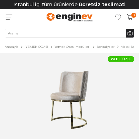
İstanbul içi tüm ürünlerde
ücretsiz teslimat!
0
Anasayfa
YEMEK ODASI
Yemek Odası Modülleri
Sandalyeler
Metal Sanda
WEB'E ÖZEL