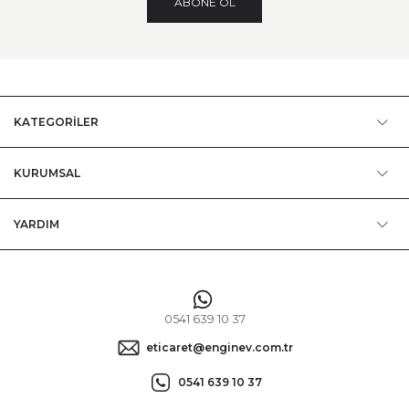
ABONE OL
KATEGORİLER
KURUMSAL
YARDIM
0541 639 10 37
eticaret@enginev.com.tr
0541 639 10 37