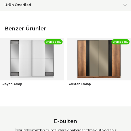
Ürün Önerileri
Benzer Ürünler
WEB'E ÖZEL
WEB'E ÖZEL
Glayör Dolap
Yorkton Dolap
E-bülten
İndirimlerimizden güncel olarak haberdar olmak istiyorsanız