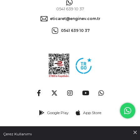
0541 639 10 37
eticaret@enginev.com.tr
0541 639 10 37
Google Play
App Store
© 2026
enginev.com.tr
- Tüm hakları saklıdır.
Çerez Kullanımı