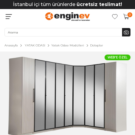
İstanbul içi tüm ürünlerde
ücretsiz teslimat!
0
Anasayfa
YATAK ODASI
Yatak Odası Modülleri
Dolaplar
WEB'E ÖZEL