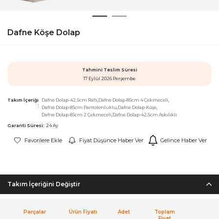
Dafne Köşe Dolap
Tahmini Teslim Süresi
17 Eylül 2026 Perşembe
Takım İçeriği
Dafne Dolap-42,5cm Raflı
Dafne Dolap-85cm 4 Çekmeceli
Dafne Dolap-85cm Pantolonluklu
Dafne Dolap-Köşe
Dafne Dolap-85cm 2 Çekmeceli
Dafne Dolap-42,5cm Askılıklı
Garanti Süresi:
24 Ay
Favorilere Ekle
Fiyat Düşünce Haber Ver
Gelince Haber Ver
Takım İçeriğini Değiştir
Parçalar
Ürün Fiyatı
Adet
Toplam
Fiyat