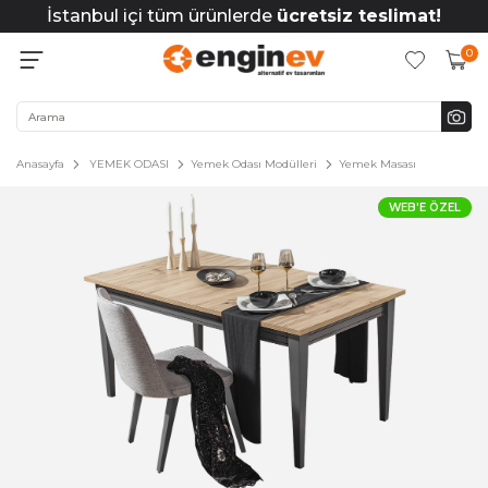
İstanbul içi tüm ürünlerde
ücretsiz teslimat!
0
Anasayfa
YEMEK ODASI
Yemek Odası Modülleri
Yemek Masası
WEB'E ÖZEL