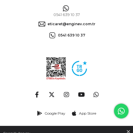
0541 639 10 37
eticaret@enginev.com.tr
0541 639 10 37
Google Play
App Store
© 2026
enginev.com.tr
- Tüm hakları saklıdır.