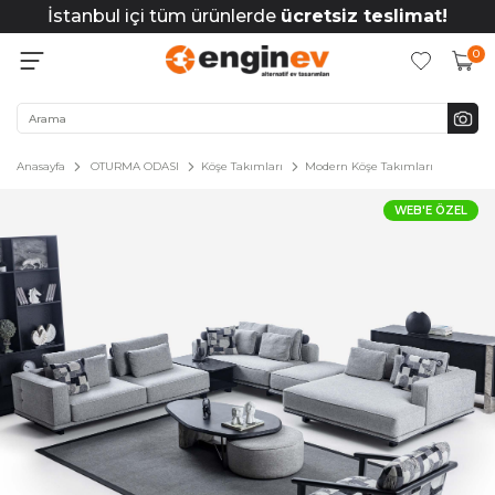
İstanbul içi tüm ürünlerde
ücretsiz teslimat!
0
Anasayfa
OTURMA ODASI
Köşe Takımları
Modern Köşe Takımları
WEB'E ÖZEL