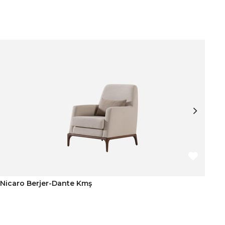
Nicaro Berjer-Dante Kmş
So