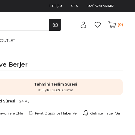
İLETİŞİM
S.S.S.
MAĞAZALARIMIZ
0
OUTLET
ve Berjer
Tahmini Teslim Süresi
18 Eylül 2026 Cuma
i Süresi:
24 Ay
avorilere Ekle
Fiyat Düşünce Haber Ver
Gelince Haber Ver