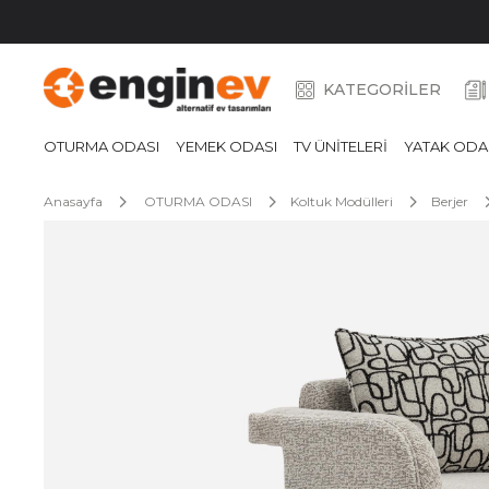
KATEGORİLER
OTURMA ODASI
YEMEK ODASI
TV ÜNİTELERİ
YATAK ODA
Anasayfa
OTURMA ODASI
Koltuk Modülleri
Berjer