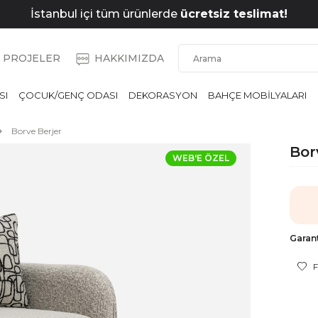
İstanbul içi tüm ürünlerde
ücretsiz teslimat!
PROJELER
HAKKIMIZDA
SI
ÇOCUK/GENÇ ODASI
DEKORASYON
BAHÇE MOBİLYALARI
Borve Berjer
Bor
WEB'E ÖZEL
Garant
F